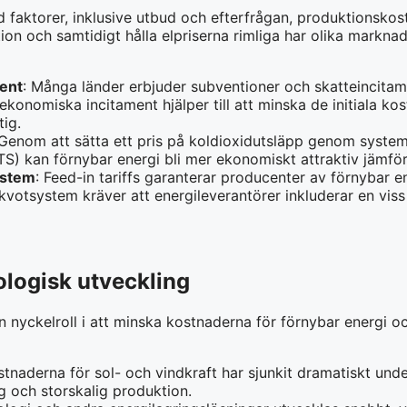
faktorer, inklusive utbud och efterfrågan, produktionskost
tion och samtidigt hålla elpriserna rimliga har olika markn
ment
: Många länder erbjuder subventioner och skatteincitam
ekonomiska incitament hjälper till att minska de initiala k
tig.
 Genom att sätta ett pris på koldioxidutsläpp genom syste
S) kan förnybar energi bli mer ekonomiskt attraktiv jämför
ystem
: Feed-in tariffs garanterar producenter av förnybar en
 kvotsystem kräver att energileverantörer inkluderar en viss
ologisk utveckling
n nyckelroll i att minska kostnaderna för förnybar energi 
stnaderna för sol- och vindkraft har sjunkit dramatiskt un
g och storskalig produktion.