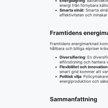
Energilagring
: Batteritek
energi från förnybara käll
Smarta elnät
: Smarta elnä
effektiviteten och minskar
Framtidens energim
Framtidens energimarknad komme
hållbara och billiga elpriser kr
Diversifiering
: En diversi
elförsörjning och hantera v
Flexibilitet och innovation
smart grid kommer att va
Politisk vilja
: Policymakar
energiproduktion och säkers
Sammanfattning