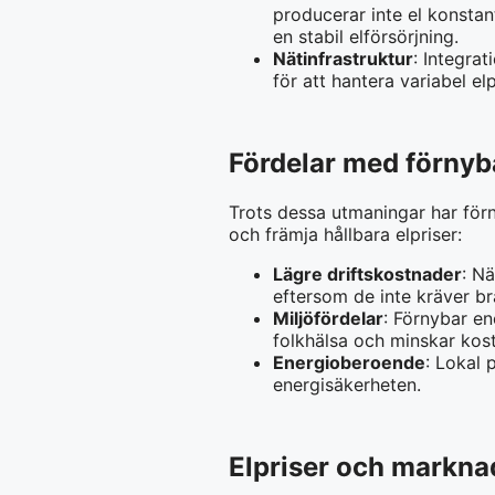
producerar inte el konstant
en stabil elförsörjning.
Nätinfrastruktur
: Integra
för att hantera variabel e
Fördelar med förnyb
Trots dessa utmaningar har förn
och främja hållbara elpriser:
Lägre driftskostnader
: N
eftersom de inte kräver brä
Miljöfördelar
: Förnybar en
folkhälsa och minskar kos
Energioberoende
: Lokal 
energisäkerheten.
Elpriser och markn