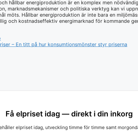
er och hållbar energiproduktion är en komplex men nödvänd
on, marknadsmekanismer och politiska verktyg kan vi uppn
l möts. Hållbar energiproduktion är inte bara en miljömä
ållig och kostnadseffektiv energimarknad för kommande gen
e
riser – En titt på hur konsumtionsmönster styr priserna
Få elpriset idag — direkt i din inkorg
nehåller elpriset idag, utveckling timme för timme samt morgond