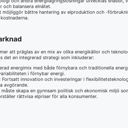
nologi och andra energilagringslösningar utvecklas snabbt, vi
or och balansera elnätet.
t möjliggör bättre hantering av elproduktion och -förbrukning
 kostnaderna.
arknad
r att präglas av en mix av olika energikällor och teknolo
ävs det en integrerad strategi som inkluderar:
fierad energimix med både förnybara och traditionella energi
ariabiliteten i förnybar energi.
: Fortsatt innovation och investeringar i flexibilitetsteknol
ra avgörande.
e måste skapa en gynnsam politisk och ekonomisk miljö som
täller rättvisa elpriser för alla konsumenter.