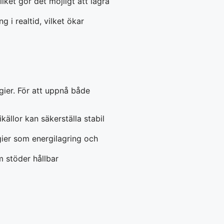
lket gör det möjligt att lagra
 i realtid, vilket ökar
gier. För att uppnå både
källor kan säkerställa stabil
ogier som energilagring och
 stöder hållbar