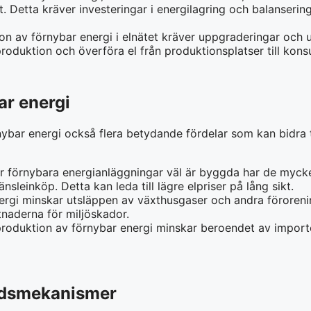
. Detta kräver investeringar i energilagring och balansering
tion av förnybar energi i elnätet kräver uppgraderingar och
lproduktion och överföra el från produktionsplatser till kon
ar energi
ybar energi också flera betydande fördelar som kan bidra t
är förnybara energianläggningar väl är byggda har de mycke
nsleinköp. Detta kan leda till lägre elpriser på lång sikt.
ergi minskar utsläppen av växthusgaser och andra föroreninga
tnaderna för miljöskador.
produktion av förnybar energi minskar beroendet av import
adsmekanismer