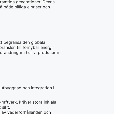
framtida generationer. Denna
å både billiga elpriser och
att begränsa den globala
änslen till förnybar energi
örändringar i hur vi producerar
utbyggnad och integration i
aftverk, kräver stora initiala
 sikt.
de av väderförhållanden och