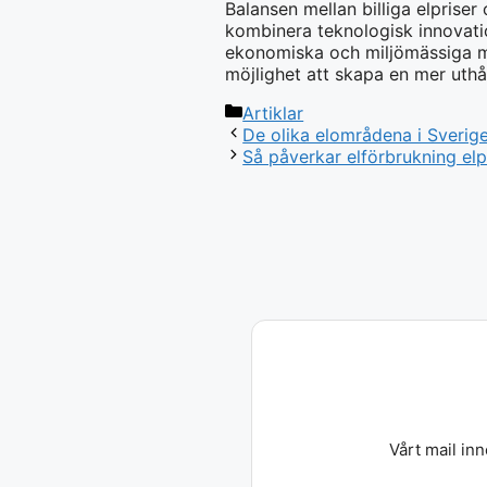
Balansen mellan billiga elpris
kombinera teknologisk innovati
ekonomiska och miljömässiga må
möjlighet att skapa en mer uth
Kategorier
Artiklar
De olika elområdena i Sverig
Så påverkar elförbrukning elp
Vårt mail in