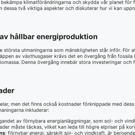
tt bekämpa klimatförändringarna och skydda vår planet för 
n dessa två viktiga aspekter och diskuterar hur vi kan uppn
av hållbar energiproduktion
e största utmaningarna som mänskligheten står inför. För 
ppen av växthusgaser krävs det en övergång från fossila br
biomassa. Denna övergång innebär stora investeringar och f
ader
elar, men det finns också kostnader förknippade med dess 
maningarna inkluderar:
gandet av förnybara energianläggningar, som sol- och vindkr
der måste täckas, vilket kan leda till högre elpriser på kort
ens
: Förnybar energi, särskilt sol- och vindkraft, är beroen