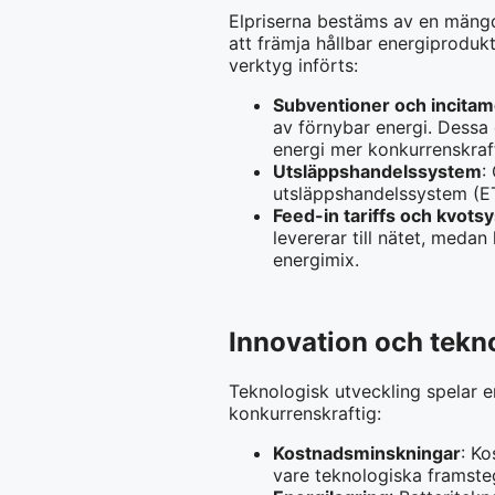
Elpriserna bestäms av en mängd 
att främja hållbar energiproduk
verktyg införts:
Subventioner och incita
av förnybar energi. Dessa 
energi mer konkurrenskraf
Utsläppshandelssystem
:
utsläppshandelssystem (ET
Feed-in tariffs och kvots
levererar till nätet, medan
energimix.
Innovation och tekn
Teknologisk utveckling spelar e
konkurrenskraftig:
Kostnadsminskningar
: Ko
vare teknologiska framste