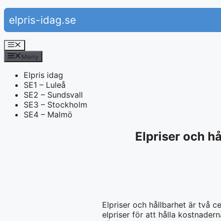
Hoppa
elpris-idag.se
till
innehåll
Meny
Meny
Elpris idag
SE1 – Luleå
SE2 – Sundsvall
SE3 – Stockholm
SE4 – Malmö
Elpriser och hå
Elpriser och hållbarhet är två 
elpriser för att hålla kostnade