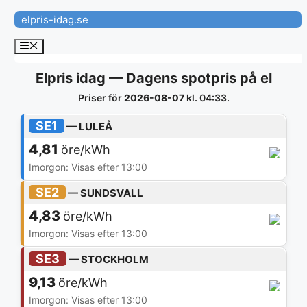
Hoppa
elpris-idag.se
till
innehåll
Meny
Elpris idag — Dagens spotpris på el
Priser för
2026-08-07
kl. 04:33.
SE1
— LULEÅ
4,81
öre/kWh
Imorgon: Visas efter 13:00
SE2
— SUNDSVALL
4,83
öre/kWh
Imorgon: Visas efter 13:00
SE3
— STOCKHOLM
9,13
öre/kWh
Imorgon: Visas efter 13:00