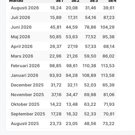
Månad
SE1
SE2
SE3
SE4
Augusti 2026
18,24
20,08
31,46
39,61
Juli 2026
15,89
17,31
54,16
87,23
Juni 2026
45,81
44,59
78,86
104,29
Maj 2026
50,85
53,63
77,52
95,38
April 2026
26,37
27,19
57,33
68,14
Mars 2026
22,96
21,26
59,50
86,02
Februari 2026
98,85
98,61
110,38
113,53
Januari 2026
93,93
94,28
108,89
113,58
December 2025
31,72
32,11
52,03
65,39
November 2025
37,16
34,47
69,98
81,06
Oktober 2025
14,22
13,48
63,22
71,93
September 2025
17,28
16,32
52,33
70,61
Augusti 2025
23,73
23,05
48,56
73,22